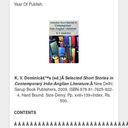
Year Of Publish:
K. V. Dominicâ€™s (ed.)Â
Selected Short Stories in
Contemporary Indo-Anglian Literature.
Â
New Delhi:
Sarup Book Publishers, 2009. ISBN-978-81-7625-922-
4. Hard Bound. Size-Demy. Pp. xviii+139+Index. Rs.
500.
CONTENTS
Â Â Â Â Â Â Â Â Â Â Â Â Â Â Â Â Â Â Â Â Â Â Â Â Â Â Â Â 