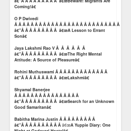
â€”Â Â Â Â Â Â Â Â Â â€œBeware! Migrants Are
Coming!â€
O P Dwivedi
Â Â Â Â Â Â Â Â Â Â Â Â Â Â Â Â Â Â Â Â Â Â Â Â Â Â
â€”Â Â Â Â Â Â Â Â Â â€œA Lesson to Errant
Sonâ€
Jaya Lakshmi Rao V Â Â Â Â Â Â
â€”Â Â Â Â Â Â Â Â Â â€œThe Right Mental
Attitude: A Source of Pleasureâ€
Rohini Muthuswami Â Â Â Â Â Â Â Â Â Â Â Â Â
â€”Â Â Â Â Â Â Â Â Â â€œLakshmiâ€
Shyamal Banerjee
Â Â Â Â Â Â Â Â Â Â Â Â Â Â Â Â
â€”Â Â Â Â Â Â Â Â Â â€œSearch for an Unknown
Good Samaritanâ€
Babitha Marina Justin Â Â Â Â Â Â Â Â Â
â€”Â Â Â Â Â Â Â Â Â Â
â€œ
A Yuppie Diary: One
Night at Godavari Hostel
â€