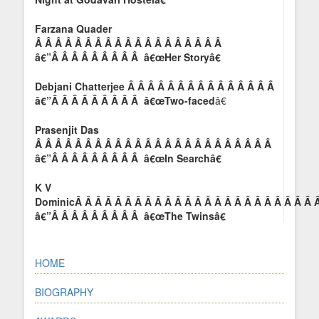
Farzana Quader
Â Â Â Â Â Â Â Â Â Â Â Â Â Â Â Â Â Â Â
â€”Â Â Â Â Â Â Â Â Â â€œHer Storyâ€
Debjani Chatterjee Â Â Â Â Â Â Â Â Â Â Â Â Â Â Â
â€”Â Â Â Â Â Â Â Â Â â€œTwo-faced
â€
Prasenjit Das
Â Â Â Â Â Â Â Â Â Â Â Â Â Â Â Â Â Â Â Â Â Â Â Â
â€”Â Â Â Â Â Â Â Â Â â€œIn Searchâ€
K V
DominicÂ Â Â Â Â Â Â Â Â Â Â Â Â Â Â Â Â Â Â Â Â Â Â Â 
â€”Â Â Â Â Â Â Â Â Â â€œThe Twinsâ€
HOME
BIOGRAPHY