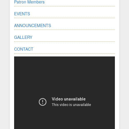
Patron Members
EVENTS
ANNOUNCEMENTS
GALLERY
CONTACT